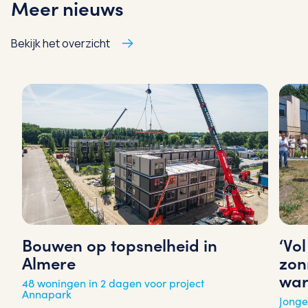
Meer nieuws
Bekijk het overzicht
‘Vo
Bouwen op topsnelheid in
zon
Almere
war
48 woningen in 2 dagen voor project
Annapark
Jonge