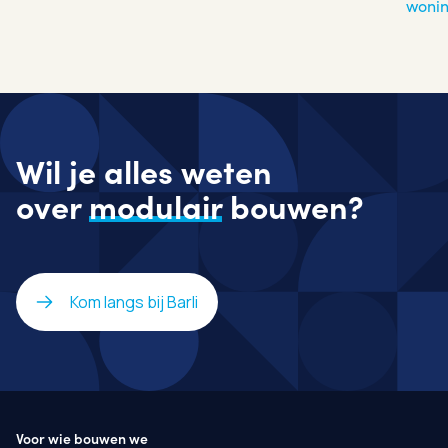
woni
Wil je alles weten
over
modulair
bouwen?
Kom langs bij Barli
Voor wie bouwen we