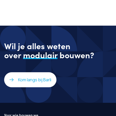
Wil je alles weten
over
modulair
bouwen?
Kom langs bij Barli
Voor wie bouwen we