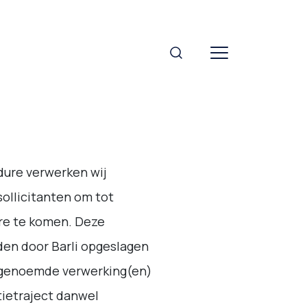
edure verwerken wij
ollicitanten om tot
ure te komen. Deze
en door Barli opgeslagen
genoemde verwerking(en)
tietraject danwel