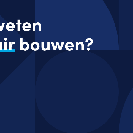
 weten
ir
bouwen?