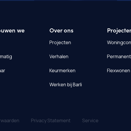
ouwen we
Over ons
Projecte
Projecten
Woningconc
smatig
Verhalen
Permanent
ar
Keurmerken
Flexwonen
Werken bij Barli
rwaarden
Privacy Statement
Service