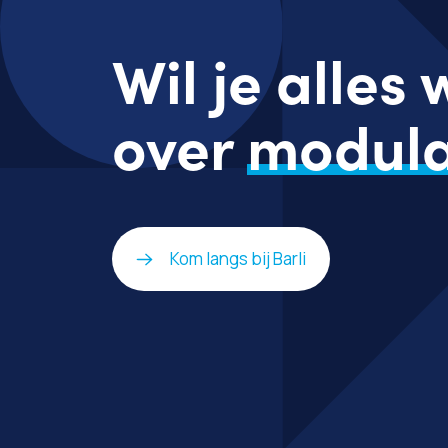
Wil je alles
over
modula
Kom langs bij Barli