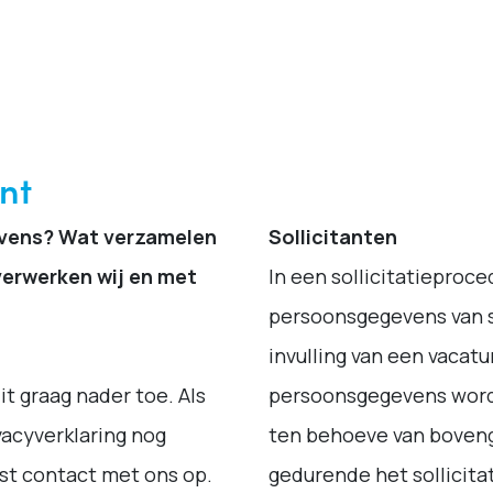
nt
vens? Wat verzamelen
Sollicitanten
verwerken wij en met
In een sollicitatieproc
persoonsgegevens van s
invulling van een vacat
it graag nader toe. Als
persoonsgegevens word
vacyverklaring nog
ten behoeve van boven
st contact met ons op.
gedurende het sollicita