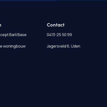
n
Contact
ept Barli Base
0413-25 50 99
e woningbouw
Jagersveld 6, Uden