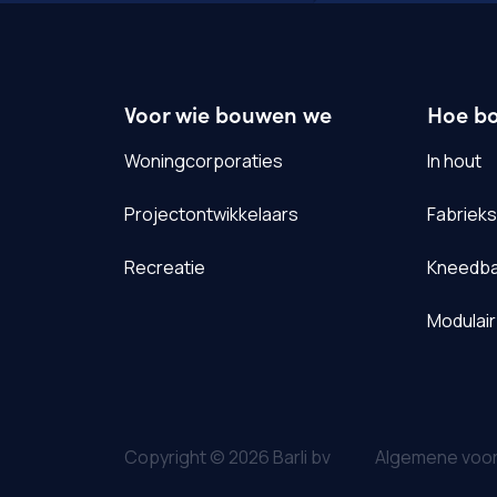
Voor wie bouwen we
Hoe b
Woningcorporaties
In hout
Projectontwikkelaars
Fabriek
Recreatie
Kneedba
Modulair
Copyright © 2026 Barli bv
Algemene voo