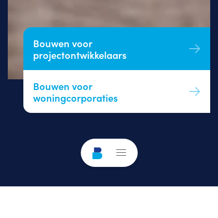
Bouwen voor
projectontwikkelaars
Bouwen voor
woningcorporaties