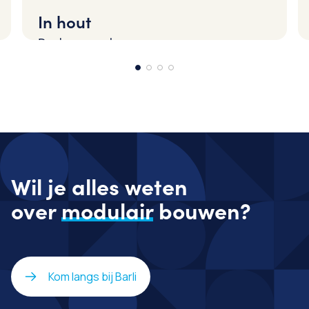
In hout
De duurzame keuze
Wil je alles weten
over
modulair
bouwen?
Kom langs bij Barli