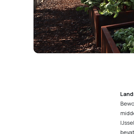
Land
Bewo
midde
IJsse
beva