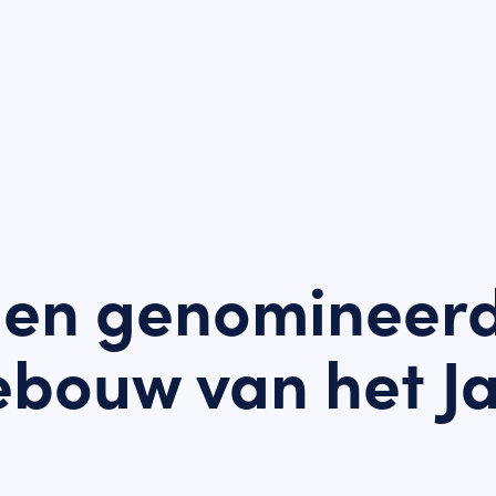
nen genomineer
bouw van het J