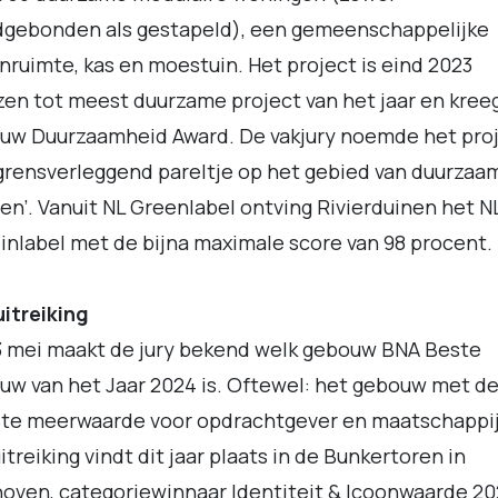
dgebonden als gestapeld), een gemeenschappelijke
nruimte, kas en moestuin. Het project is eind 2023
en tot meest duurzame project van het jaar en kree
uw Duurzaamheid Award. De vakjury noemde het pro
grensverleggend pareltje op het gebied van duurzaa
n’. Vanuit NL Greenlabel ontving Rivierduinen het N
inlabel met de bijna maximale score van 98 procent.
uitreiking
3 mei maakt de jury bekend welk gebouw BNA Beste
w van het Jaar 2024 is. Oftewel: het gebouw met d
te meerwaarde voor opdrachtgever en maatschappij
uitreiking vindt dit jaar plaats in de Bunkertoren in
oven, categoriewinnaar Identiteit & Icoonwaarde 20