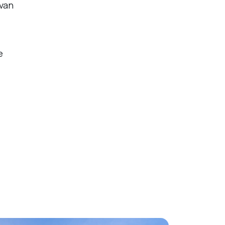
 van
e