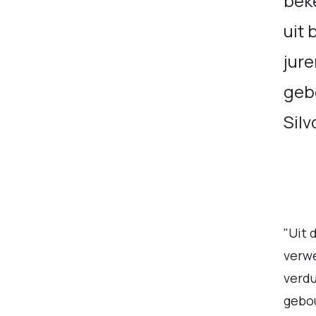
bek
uit 
jur
geb
Silv
"Uit 
verwe
verdu
gebou