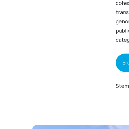
cohes
trans
genom
publi
categ
Bre
Stemm