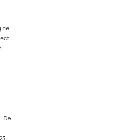
g de
ject
m
L
e
. De
23.