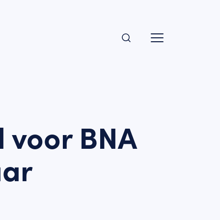
d voor BNA
aar