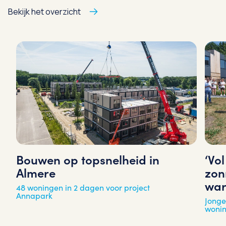
Bekijk het overzicht
‘Vo
Bouwen op topsnelheid in
zon
Almere
war
48 woningen in 2 dagen voor project
Annapark
Jonge
woni