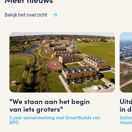
Bekijk het overzicht
"We staan aan het begin
Uit
van iets groters"
in 
5 jaar samenwerking met SmartBuilds van
Salla
BPD
Haal