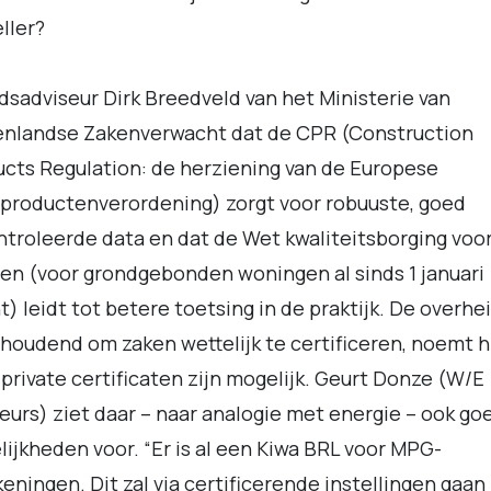
ller?
dsadviseur Dirk Breedveld van het Ministerie van
enlandse Zakenverwacht dat de CPR (Construction
cts Regulation: de herziening van de Europese
productenverordening) zorgt voor robuuste, goed
troleerde data en dat de Wet kwaliteitsborging voo
n (voor grondgebonden woningen al sinds 1 januari
t) leidt tot betere toetsing in de praktijk. De overhei
houdend om zaken wettelijk te certificeren, noemt hi
private certificaten zijn mogelijk. Geurt Donze (W/E
eurs) ziet daar – naar analogie met energie – ook go
ijkheden voor. “Er is al een Kiwa BRL voor MPG-
eningen. Dit zal via certificerende instellingen gaan