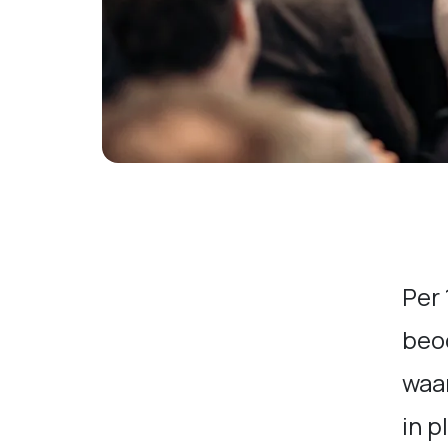
Per 
beo
waa
in p