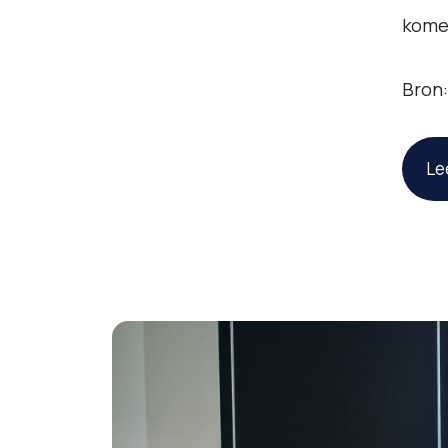
komen
Bron:
Le