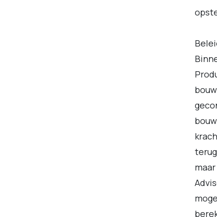
opste
Belei
Binn
Produ
bouw
gecon
bouwe
krach
terug
maar 
Advis
mogel
berek