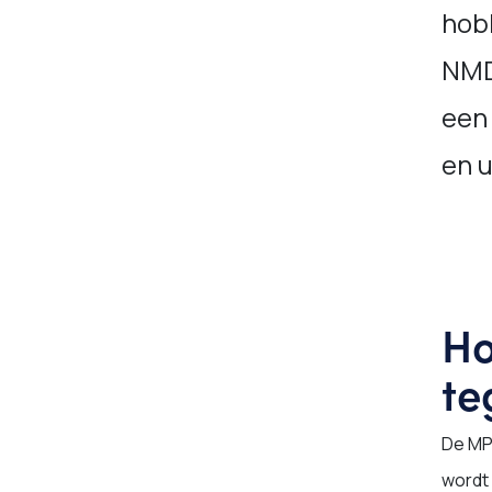
hob
NMD
een
en 
Ho
te
De MP
wordt 