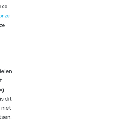
m de
onze
 ze
delen
t
og
s dit
 niet
tsen.