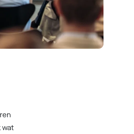
ren
k wat