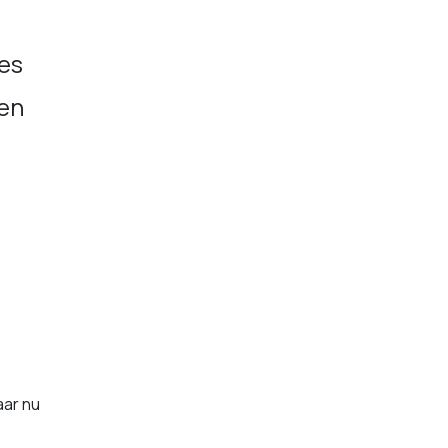
es
gen
ar nu