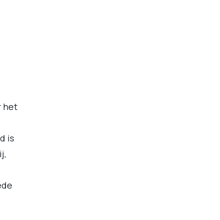
r het
d is
j,
ede