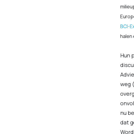
milieu
Europ
BCI-Ex
halen
Hun p
discu
Advie
weg (
overg
onvol
nu be
dat 
Wordt