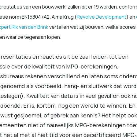
prestaties van een bouwwerk, zullen dit er 19 worden, confor
ese norm EN15804+A2.
Alma Krug (
Revolve Development
) en
pert Rik van den Brink
vertellen wat zij bouwen, welke scores
 en waar ze tegenaan lopen.
resentaties en reacties uit de zaal leiden tot een
ssie over de kwaliteit van MPG-berekeningen.
sbureaus rekenen verschillend en laten soms onder
genoemd als voorbeeld: hang- en sluitwerk dat word
eslagen). Kwaliteit van data is in veel gevallen ook n
doende. Er is, kortom, nog een wereld te winnen. En i
wust gesjoemel, of gebrek aan kennis? Het helpt ook
gemeenten niet of nauwelijks MPG-berekeningen toe
 het al met al niet tijd voor een gecertificeerd MPG-