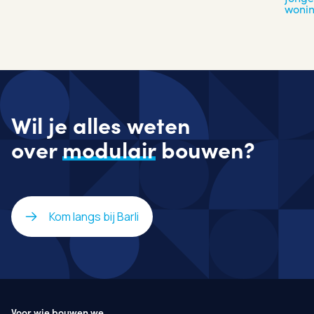
woni
Wil je alles weten
over
modulair
bouwen?
Kom langs bij Barli
Voor wie bouwen we