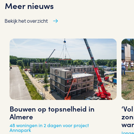
Meer nieuws
Bekijk het overzicht
‘Vo
Bouwen op topsnelheid in
zon
Almere
war
48 woningen in 2 dagen voor project
Annapark
Jonge