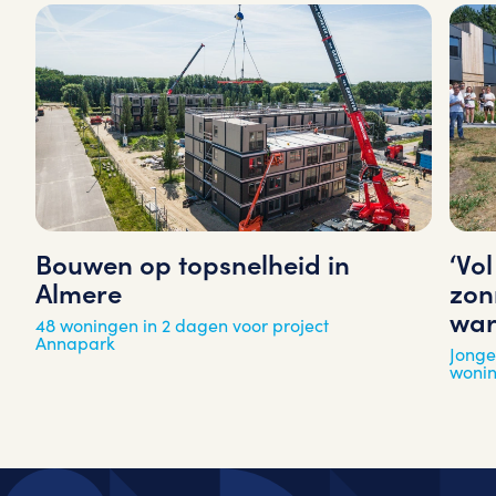
‘Vo
Bouwen op topsnelheid in
zon
Almere
war
48 woningen in 2 dagen voor project
Annapark
Jonge
woni