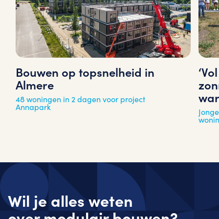
‘Vo
Bouwen op topsnelheid in
zon
Almere
war
48 woningen in 2 dagen voor project
Annapark
Jonge
woni
Wil je alles weten
over
modulair
bouwen?