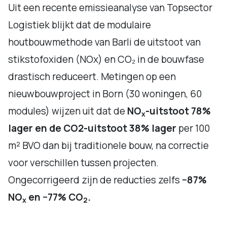
Uit een recente emissieanalyse van Topsector
Logistiek blijkt dat de modulaire
houtbouwmethode van Barli de uitstoot van
stikstofoxiden (NOx) en CO₂ in de bouwfase
drastisch reduceert. Metingen op een
nieuwbouwproject in Born (30 woningen, 60
modules) wijzen uit dat de
NO
-uitstoot 78%
x
lager en de CO2-uitstoot 38% lager
per 100
m² BVO dan bij traditionele bouw, na correctie
voor verschillen tussen projecten.
Ongecorrigeerd zijn de reducties zelfs
−87%
NO
en −77% CO
.
x
2