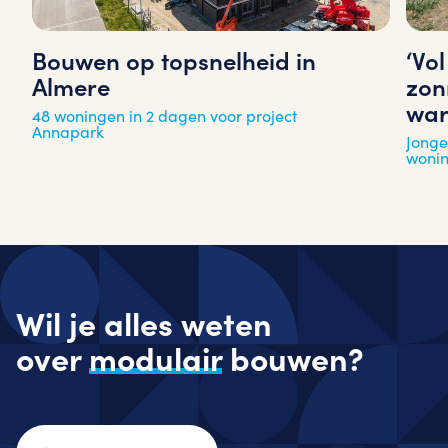
‘Vo
Bouwen op topsnelheid in
zon
Almere
war
48 woningen in 2 dagen voor project
Annapark
Jonge
woni
Wil je alles weten
over
modulair
bouwen?