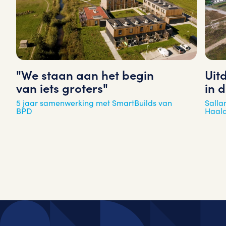
"We staan aan het begin
Uit
van iets groters"
in 
5 jaar samenwerking met SmartBuilds van
Salla
BPD
Haal