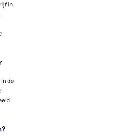
ijf in
.
e
r
 in de
r
eeld
n?