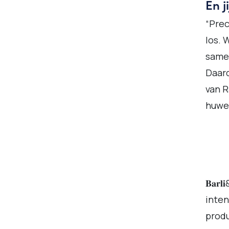
En j
“Prec
los. 
samen
Daard
van 
huwel
𝐁𝐚
inten
produ