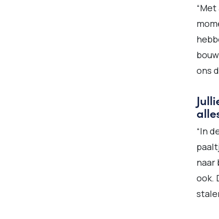
“Met 
momen
hebbe
bouw
ons d
Jull
alle
“In d
paalt
naar 
ook. 
stale