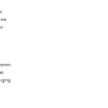
t
e
n we
or
jzeren
ak
iging