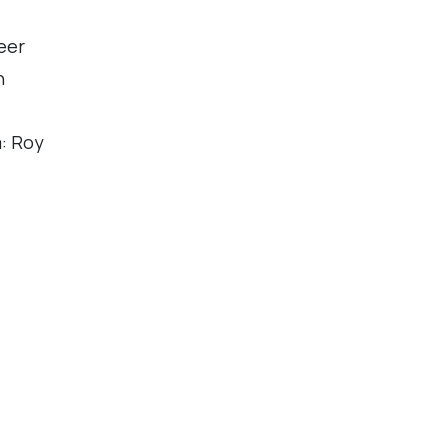
eer
n
: Roy