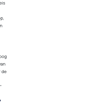
eis
p,
an
hoog
van
r de
”
?