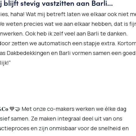
ij blijft stevig vastzitten aan Barli…
ies, haha! Wat mij betreft laten we elkaar ook niet m
We weten precies wat we aan elkaar hebben, dat is fij
werken. Ook heb ik zelf veel aan Barli te danken.
oor zetten we automatisch een stapje extra. Kortom
Ras Dakbedekkingen en Barli vormen samen een goed
ijk!”
𝐥𝐢&𝐂𝐨 💙🤝 Met onze co-makers werken we élke dag
sief samen. Ze maken integraal deel uit van ons
ctieproces en zijn onmisbaar voor de snelheid en