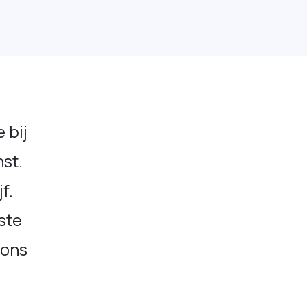
 bij
nst.
f.
ste
 ons