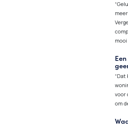
“Gelu
meerd
Verge
compl
mooi 
Een 
geen
“Dat 
wonin
voor 
om de
Waa