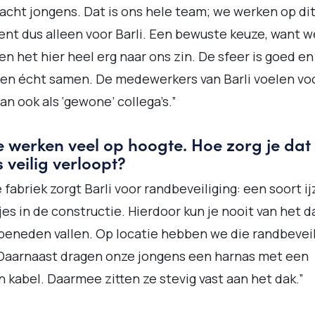
acht jongens. Dat is ons hele team; we werken op di
t dus alleen voor Barli. Een bewuste keuze, want w
n het hier heel erg naar ons zin. De sfeer is goed e
en écht samen. De medewerkers van Barli voelen vo
an ook als ‘gewone’ collega’s.”
ie werken veel op hoogte. Hoe zorg je dat
s veilig verloopt?
e fabriek zorgt Barli voor randbeveiliging: een soort i
jes in de constructie. Hierdoor kun je nooit van het d
beneden vallen. Op locatie hebben we die randbeveil
Daarnaast dragen onze jongens een harnas met een
n kabel. Daarmee zitten ze stevig vast aan het dak.”