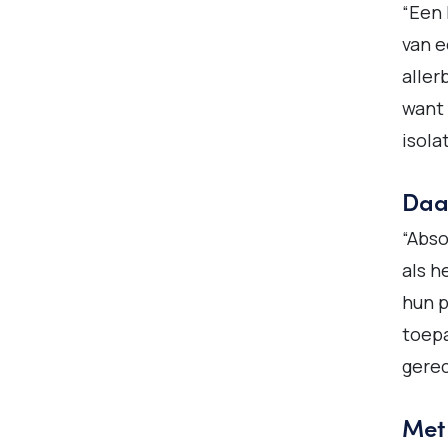
“Een 
van e
aller
want 
isola
Daa
“Abso
als h
hun p
toepa
gerec
Met 