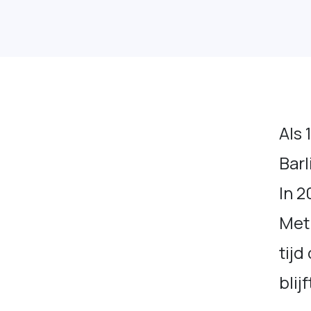
Als 
Barl
In 2
Met 
tijd
blij