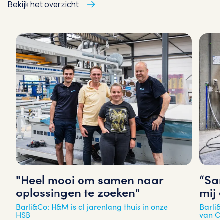
Bekijk het overzicht
"Heel mooi om samen naar
“Sa
oplossingen te zoeken"
mij
Barli&Co: H&M is al jarenlang thuis in onze
Barli
HSB
van O