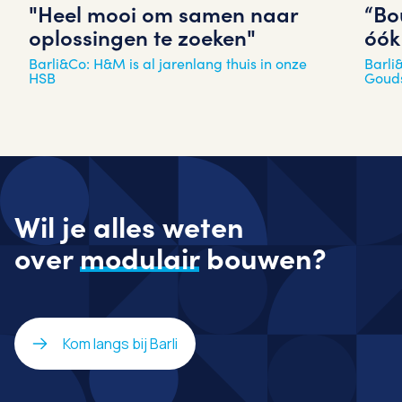
"Heel mooi om samen naar
“Bo
oplossingen te zoeken"
óók
Barli&Co: H&M is al jarenlang thuis in onze
Barli
HSB
Gouds
Wil je alles weten
over
modulair
bouwen?
Kom langs bij Barli