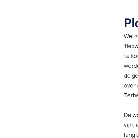
Pl
Wel z
‘flex
te ko
word
de ge
over
Terhe
De wo
vijft
lang 