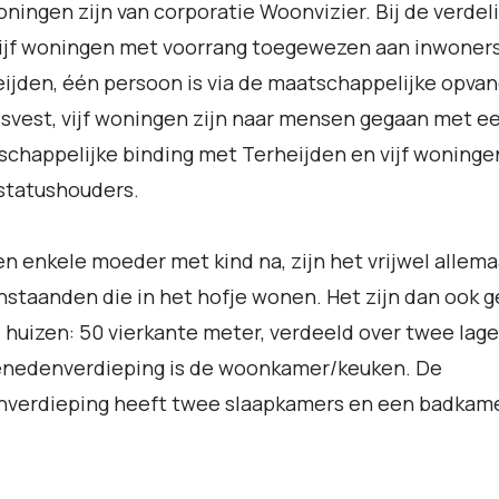
ningen zijn van corporatie Woonvizier. Bij de verdel
vijf woningen met voorrang toegewezen aan inwoner
ijden, één persoon is via de maatschappelijke opva
svest, vijf woningen zijn naar mensen gegaan met e
chappelijke binding met Terheijden en vijf woningen
statushouders.
n enkele moeder met kind na, zijn het vrijwel allema
nstaanden die in het hofje wonen. Het zijn dan ook 
 huizen: 50 vierkante meter, verdeeld over twee lag
enedenverdieping is de woonkamer/keuken. De
nverdieping heeft twee slaapkamers en een badkame