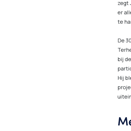
zegt 
er al
te ha
De 30
Terhe
bij d
parti
Hij b
proje
uitein
Me