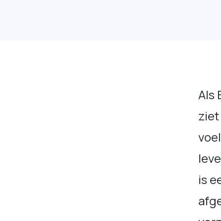
Als 
ziet
voel
leve
is e
afg