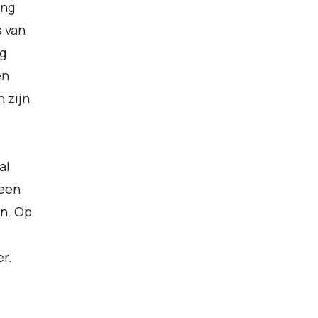
ing
s van
ng
en
 zijn
al
geen
en. Op
r.