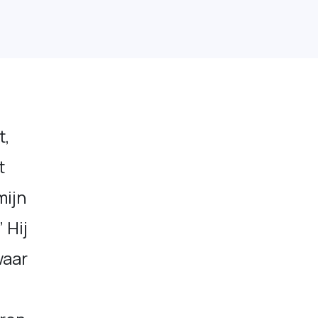
t,
t
mijn
 Hij
waar