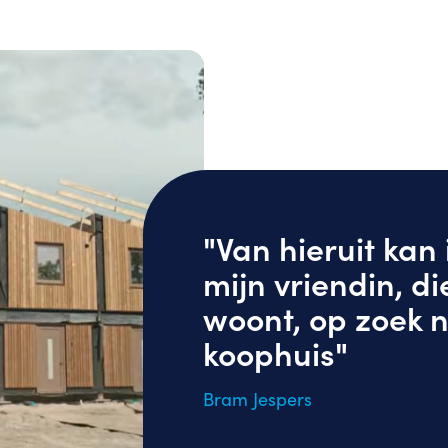
"Van hieruit kan
mijn vriendin, di
woont, op zoek 
koophuis"
Bram Jespers