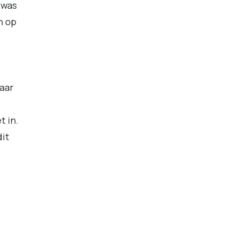
t was
n op
Maar
t in.
dit