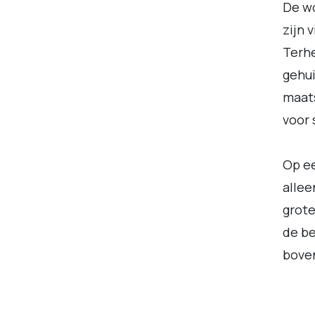
De wo
zijn 
Terhe
gehui
maats
voor 
Op ee
allee
grote
de b
bove