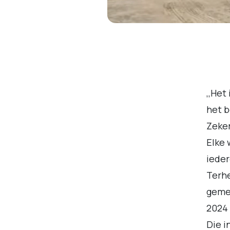
,,Het
het b
Zeker
Elke 
ieder
Terhe
gemee
2024 
Die i