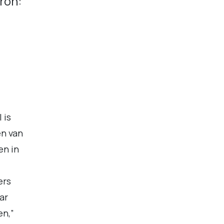
ron:
 is
en van
en in
ers
ar
en,”