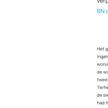
verp
BN 
Het g
ingan
wonin
de wo
twee 
Terh
de sl
had h