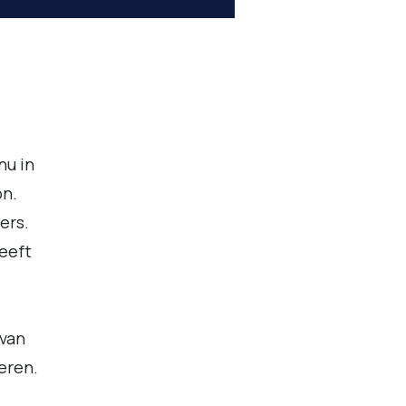
nu in
on.
ers.
heeft
 van
eren.