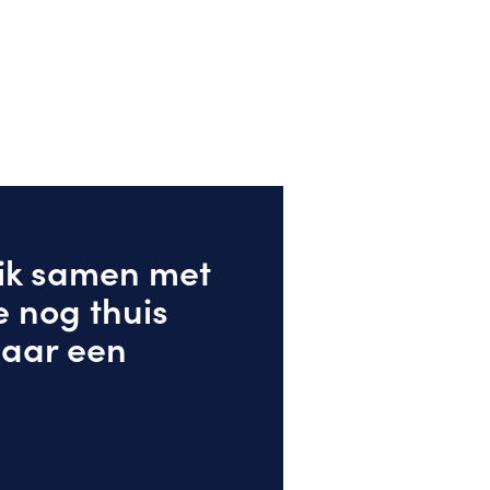
 ik samen met
e nog thuis
naar een