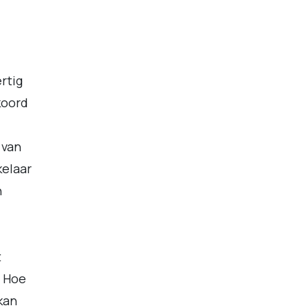
rtig
koord
 van
kelaar
n
t
. Hoe
 kan