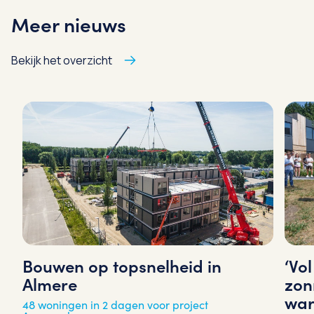
Meer nieuws
Bekijk het overzicht
‘Vo
Bouwen op topsnelheid in
zon
Almere
war
48 woningen in 2 dagen voor project