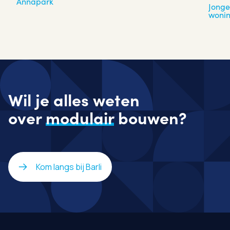
Annapark
Jonge
woni
Wil je alles weten
over
modulair
bouwen?
Kom langs bij Barli