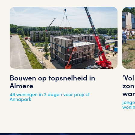
‘Vo
Bouwen op topsnelheid in
zon
Almere
war
48 woningen in 2 dagen voor project
Annapark
Jonge
woni