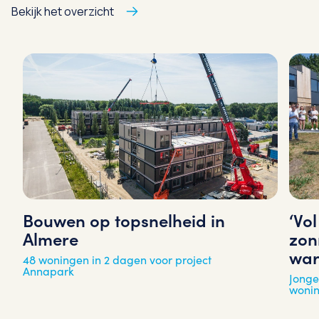
Bekijk het overzicht
‘Vo
Bouwen op topsnelheid in
zon
Almere
war
48 woningen in 2 dagen voor project
Annapark
Jonge
woni