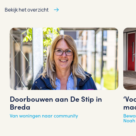
Bekijk het overzicht
‘Vo
Doorbouwen aan De Stip in
maa
Breda
Bewon
Van woningen naar community
Noah