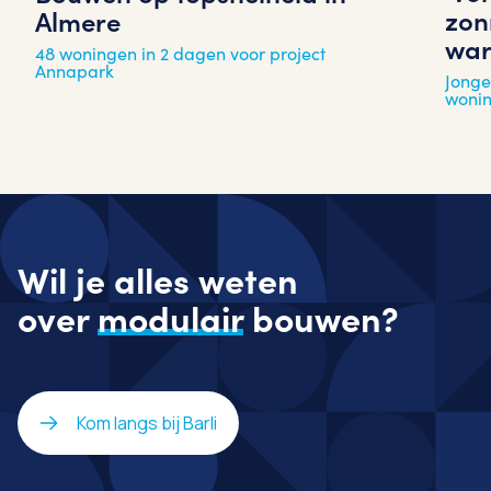
zon
Almere
war
48 woningen in 2 dagen voor project
Annapark
Jonge
woni
Wil je alles weten
over
modulair
bouwen?
Kom langs bij Barli