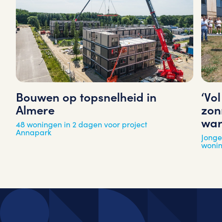
‘Vo
Bouwen op topsnelheid in
zon
Almere
war
48 woningen in 2 dagen voor project
Annapark
Jonge
woni