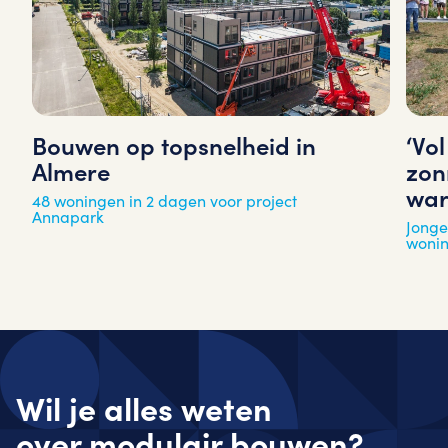
‘Vo
Bouwen op topsnelheid in
zon
Almere
war
48 woningen in 2 dagen voor project
Annapark
Jonge
woni
Wil je alles weten
over
modulair
bouwen?