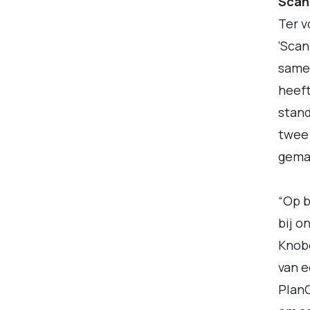
Scan
Ter v
‘Scan
same
heeft
stand
twee 
gemaa
“Op b
bij o
Knobe
van e
PlanG