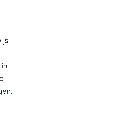
ijs
 in
de
gen.