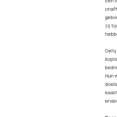
Een v
onafh
gebou
zij t
hebb
Gelly
koplo
bedre
Hun w
doels
kwali
ervar