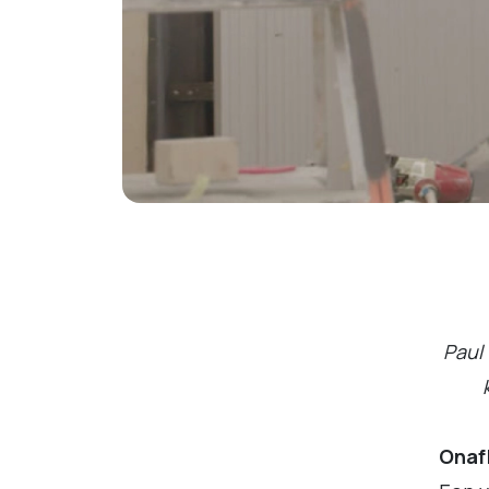
Paul 
Onaf