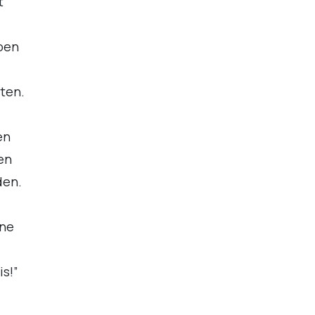
t
doen
ten.
en
en
den.
rne
is!”