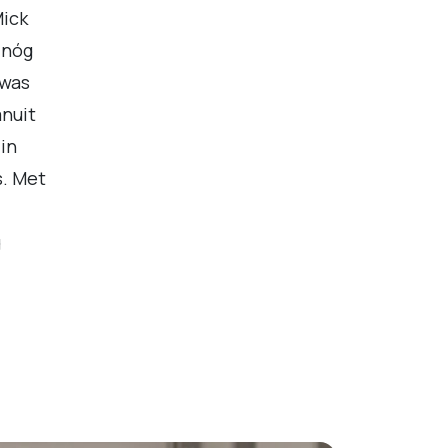
Mick
 nóg
 was
anuit
in
s. Met
g