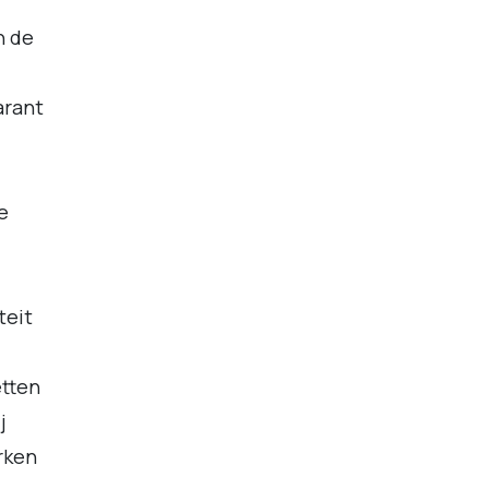
n de
arant
e
teit
etten
j
rken