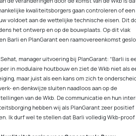
an de veranderingen door de komst van de Wkb is da
ankelijke kwaliteitsborgers gaan controleren of een
w voldoet aan de wettelijke technische eisen. Dit 
ijdens het ontwerp en op de bouwplaats. Op dit vlak
en Barli en PlanGarant een raamovereenkomst geslo
 Sehat, manager uitvoering bij PlanGarant: “Barli is e
per in modulaire houtbouw en ziet de Wkb niet als e
iging, maar juist als een kans om zich te onderschei
erk- en denkwijze sluiten naadloos aan op de
tellingen van de Wkb. De communicatie en hun inte
teitsborging hebben wij als PlanGarant zeer positief
en. Ik durf wel te stellen dat Barli volledig Wkb-proof 