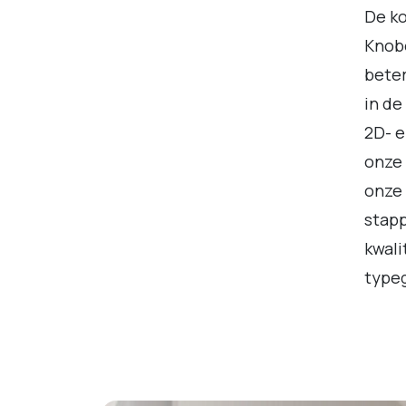
De ko
Knobe
beter
in de
2D- e
onze 
onze 
stapp
kwali
type