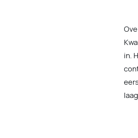
Ove
Kwa
in. 
cont
eers
laa