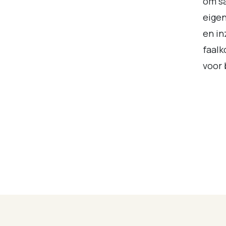
om s
eigen
en in
faalk
voor 