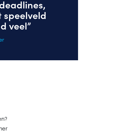
deadlines,
 speelveld
d veel”
er
en?
mer