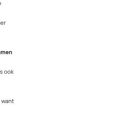
e
 er
samen
s ook
, want