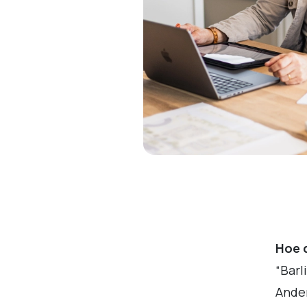
Hoe 
“Barl
Ander