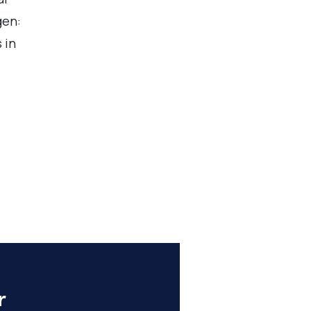
gen:
 in
r