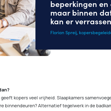
beperkingen en 
maar binnen dat
kan er verrassen
Florian Spreij, kopersbegeleid
dan?
i geeft kopers veel vrijheid. Slaapkamers samenvoeg
e binnendeuren? Alternatief tegelwerk in de badka