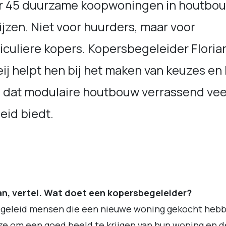
r 45 duurzame koopwoningen in houtbo
ijzen. Niet voor huurders, maar voor
iculiere kopers. Kopersbegeleider Floria
ij helpt hen bij het maken van keuzes en 
n dat modulaire houtbouw verrassend vee
heid biedt.
an, vertel. Wat doet een kopersbegeleider?
egeleid mensen die een nieuwe woning gekocht hebb
ze om een goed beeld te krijgen van hun woning en d