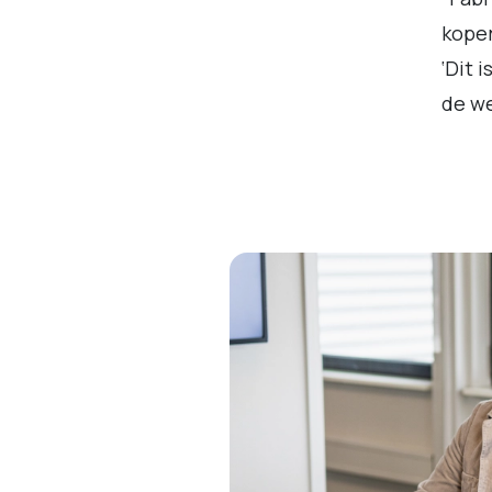
koper
‘Dit 
de we