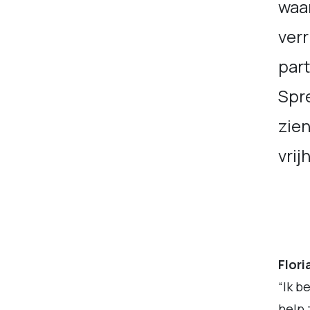
waa
verr
part
Spre
zie
vrij
Flori
“Ik b
help 