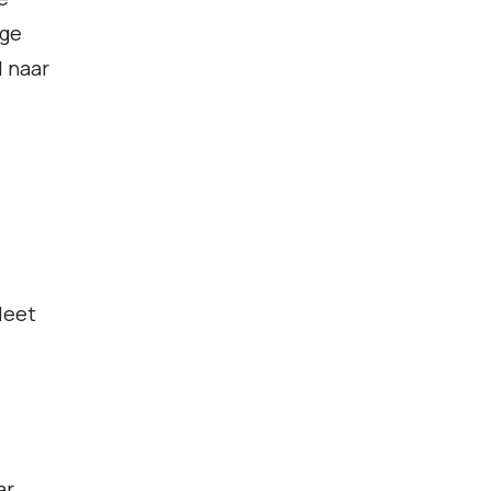
ige
l naar
leet
ar