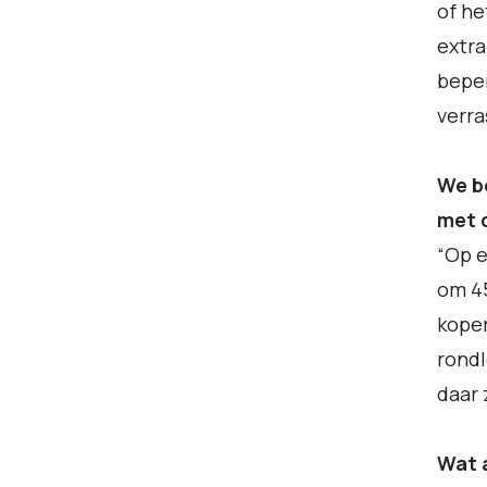
of he
extra
beper
verra
We b
met 
“Op e
om 45
koper
rondl
daar 
Wat a