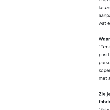
keuze
aanpa
wat e
Waar
“Een 
posit
perso
koper
met a
Zie j
fabr
“Fabr