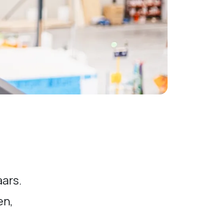
ars.
en,