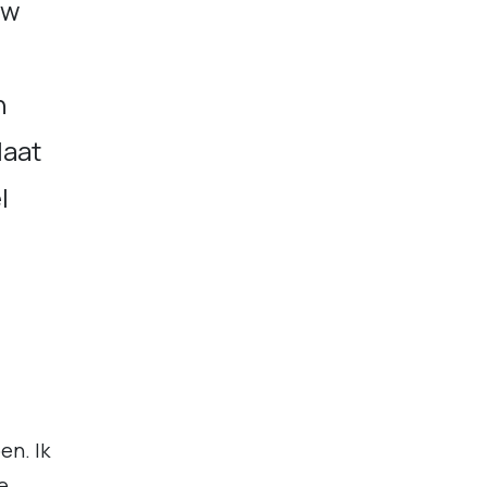
uw
n
laat
l
en. Ik
e