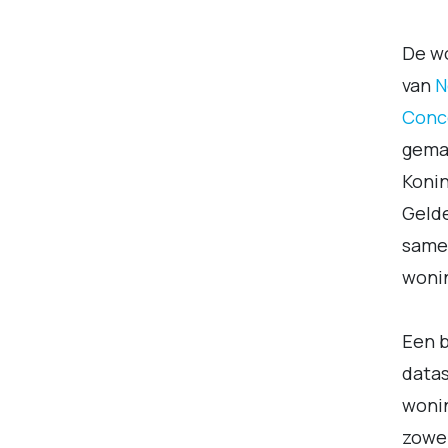
De w
van
N
Conc
gemaa
Konin
Gelde
samen
woni
Een b
datas
wonin
zowel