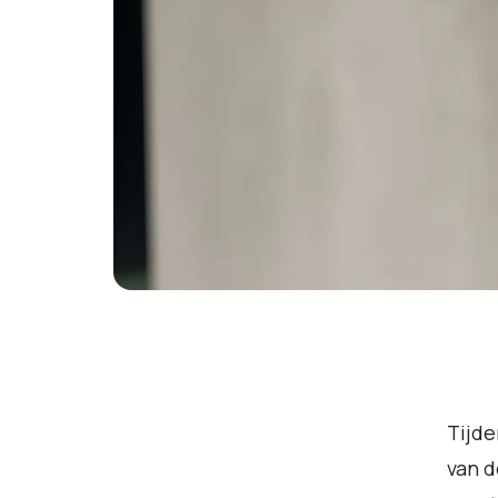
Tijde
van d