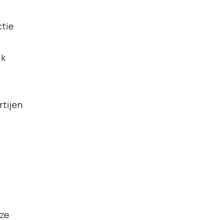
ctie
jk
rtijen
eze