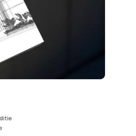
ditie
e