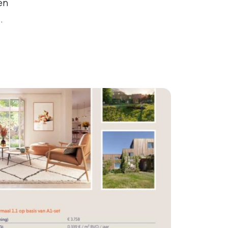
en
).