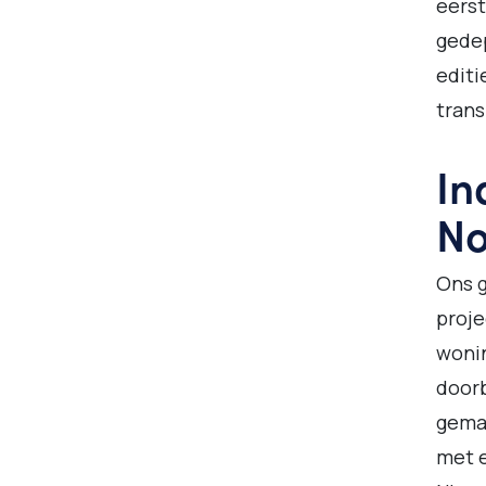
eerst
gedep
editi
tran
In
No
Ons 
proje
wonin
doorb
gemaa
met e