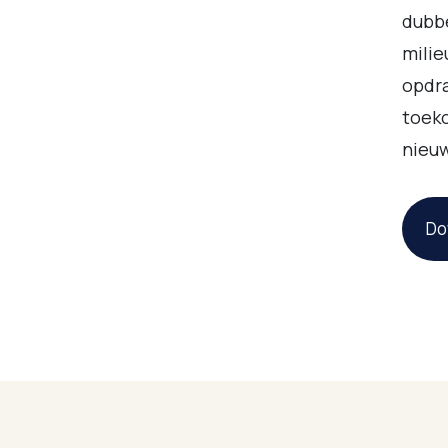
dubb
milie
opdr
toeko
nieu
Do