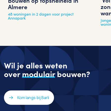
Bouwen op topsnelheid in
zon
Almere
war
48 woningen in 2 dagen voor project
Annapark
Jonge
woni
Wil je alles weten
over
modulair
bouwen?
Kom langs bij Barli