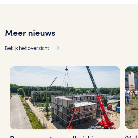
Meer nieuws
Bekijk het overzicht
‘Vo