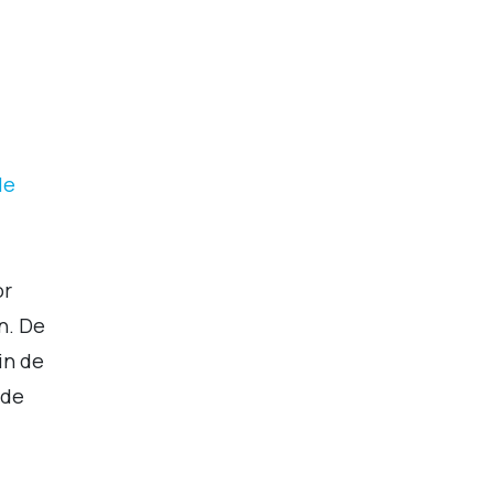
le
or
n. De
in de
 de