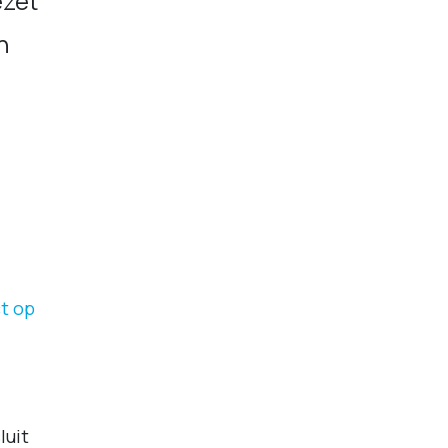
ezet
n
t op
luit