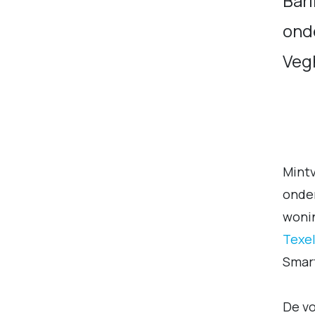
Barl
onde
Veg
Mintv
onder
wonin
Texe
Smart
De vo