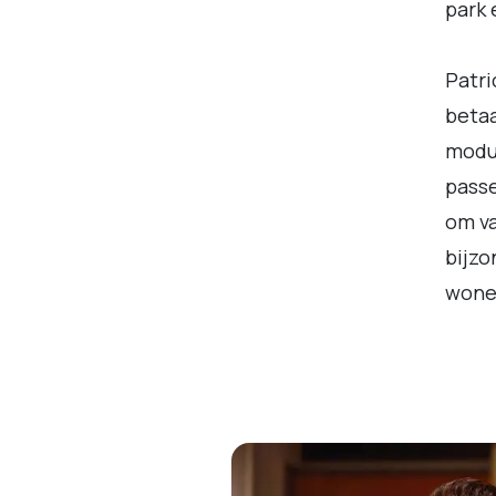
park 
Patri
betaa
modul
passe
om va
bijzo
wone