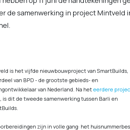
i hebben op 11 juni de handtekeningen g
r de samenwerking in project Mintveld i
hel.
eld is het vijfde nieuwbouwproject van SmartBuilds,
deel van BPD - de grootste gebieds- en
gontwikkelaar van Nederland. Na het
eerdere projec
l
, is dit de tweede samenwerking tussen Barli en
Builds.
orbereidingen zijn in volle gang: het huisnummerbes