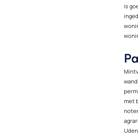
is go
inged
wonin
woni
Pa
Mintv
wande
perm
met b
noten
agrar
Udens