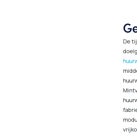
Ge
De ti
doel
huur
midde
huur
Mintv
huur
fabri
modu
vrijk