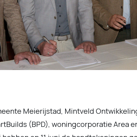
eente Meierijstad, Mintveld Ontwikkelin
rtBuilds (BPD), woningcorporatie Area e