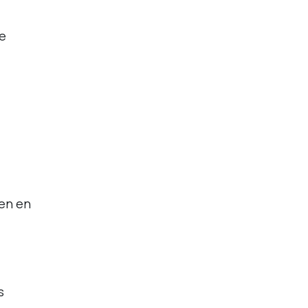
e
en en
s