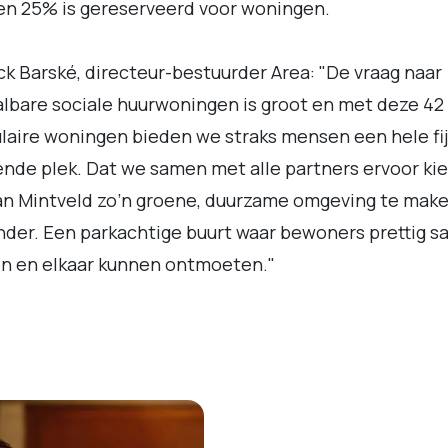
en 25% is gereserveerd voor woningen.
ck Barské, directeur-bestuurder Area: "De vraag naar
lbare sociale huurwoningen is groot en met deze 42
aire woningen bieden we straks mensen een hele fi
nde plek. Dat we samen met alle partners ervoor ki
n Mintveld zo’n groene, duurzame omgeving te make
nder. Een parkachtige buurt waar bewoners prettig 
n en elkaar kunnen ontmoeten."