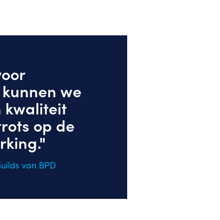
voor
 kunnen we
kwaliteit
trots op de
king."
Builds van BPD