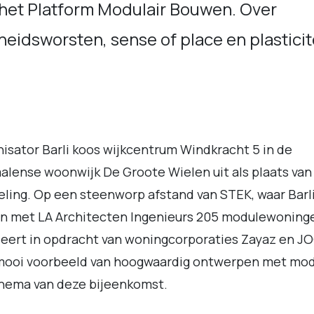
 het Platform Modulair Bouwen. Over
eidsworsten, sense of place en plasticite
isator Barli koos wijkcentrum Windkracht 5 in de
lense woonwijk De Groote Wielen uit als plaats van
ling. Op een steenworp afstand van STEK, waar Barl
n met LA Architecten Ingenieurs 205 modulewoning
seert in opdracht van woningcorporaties Zayaz en J
mooi voorbeeld van hoogwaardig ontwerpen met mod
hema van deze bijeenkomst.