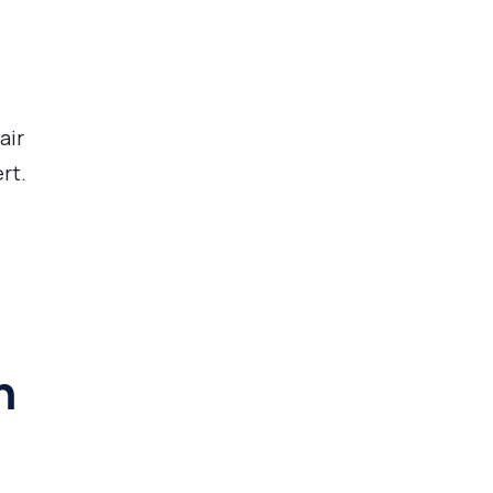
air
rt.
n