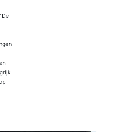
n
 “De
ingen
van
grijk
 op