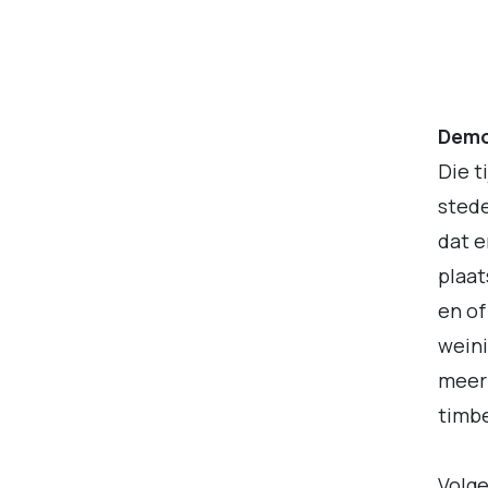
Demo
Die t
sted
dat e
plaat
en of
weini
meer
timbe
Volge