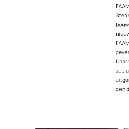
FAAM 
Sted
bouw
nieuw
FAAM
geven
Daarn
socia
uitg
den d