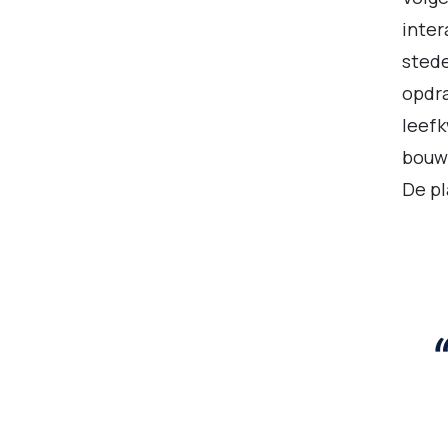
inter
stede
opdra
leefk
bouwe
De pl