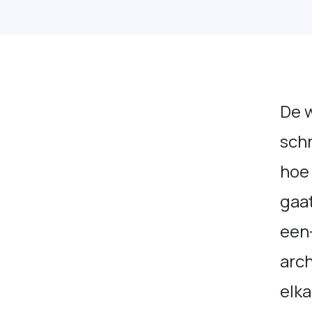
De 
sch
hoe 
gaat
een
arc
elka