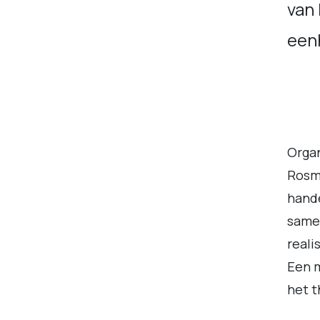
van
eenh
Organ
Rosma
hande
same
reali
Een 
het t