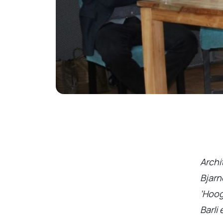
Archi
Bjarn
‘Hoog
Barli