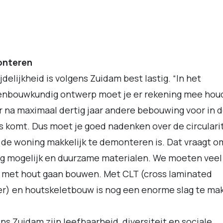
nteren
ijdelijkheid is volgens Zuidam best lastig. “In het
enbouwkundig ontwerp moet je er rekening mee hou
r na maximaal dertig jaar andere bebouwing voor in 
s komt. Dus moet je goed nadenken over de circulari
 de woning makkelijk te demonteren is. Dat vraagt o
g mogelijk en duurzame materialen. We moeten veel
 met hout gaan bouwen. Met CLT (cross laminated
r) en houtskeletbouw is nog een enorme slag te ma
ns Zuidam zijn leefbaarheid, diversiteit en sociale