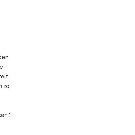
den
de
teit
m zo
ken.”