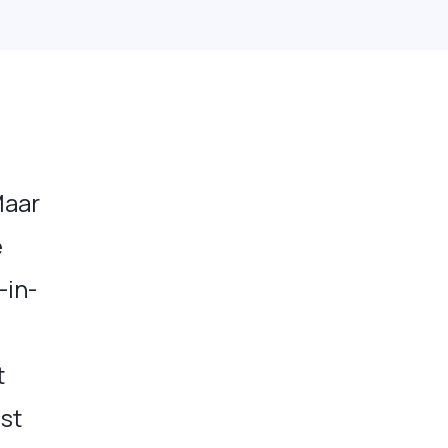
Maar
e
-in-
t
st