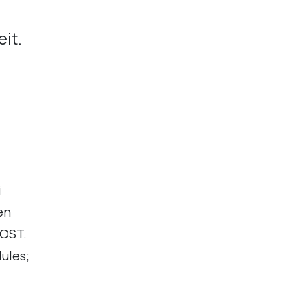
it.
i
en
OOST.
ules;