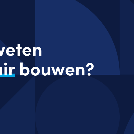
 weten
ir
bouwen?