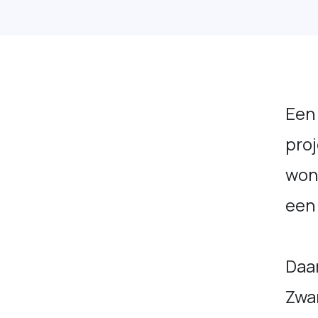
Een 
proj
woni
een 
Daa
Zwa