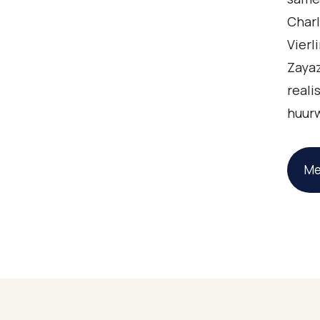
Char
Vierl
Zaya
reali
huur
Me