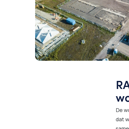
RA
wo
De wo
dat 
same