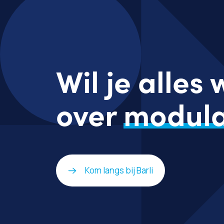
Wil je alles
over
modula
Kom langs bij Barli