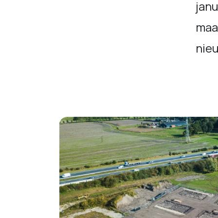
janu
maar
nie