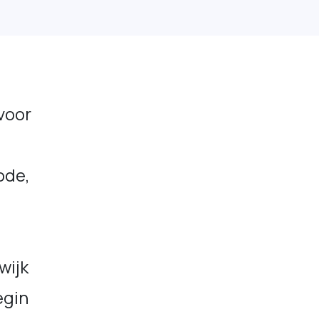
voor
ode,
wijk
egin