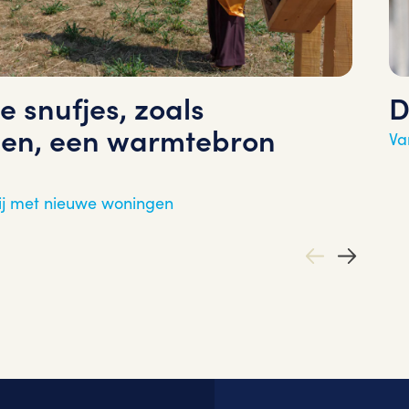
e snufjes, zoals
D
en, een warmtebron
Va
ij met nieuwe woningen