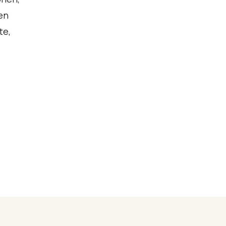
en
te,