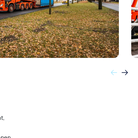
t,
onen,