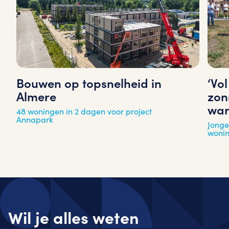
‘Vo
Bouwen op topsnelheid in
zon
Almere
war
48 woningen in 2 dagen voor project
Annapark
Jonge
woni
Wil je alles weten