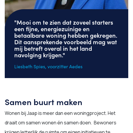
"Mooi om te zien dat zoveel starters
een fijne, energiezuinige en
betaalbare woning hebben gekregen.
Dit aansprekende voorbeeld mag wat
mij betreft overal in het land
navolging krijgen."
Liesbeth Spies, voorzitter Aedes
Samen buurt maken
Wonen bij Jaap is meer dan een woningproject. Het
draait om samen wonen én samen doen. Bewoners
krijgen letterlijk de ruimte om eigen initiatieven te