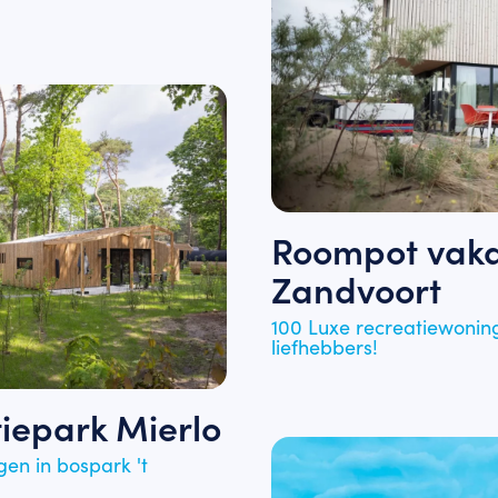
Roompot vaka
Zandvoort
100 Luxe recreatiewonin
liefhebbers!
iepark Mierlo
en in bospark 't