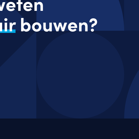
 weten
ir
bouwen?