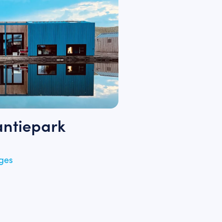
ntiepark
dges