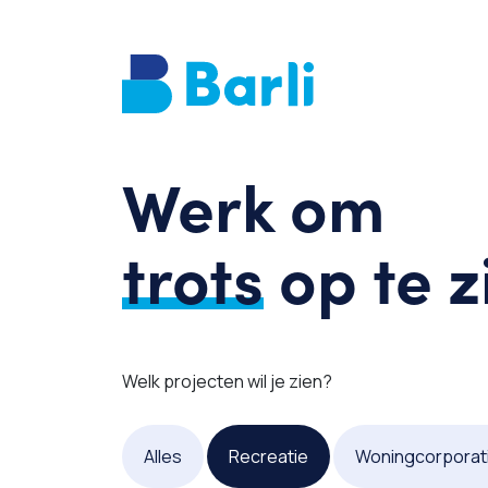
Werk om
trots
op te z
Welk projecten wil je zien?
Alles
Recreatie
Woningcorporat