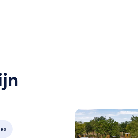
ijn
ies