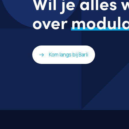
Wil je alles
over
modula
Kom langs bij Barli