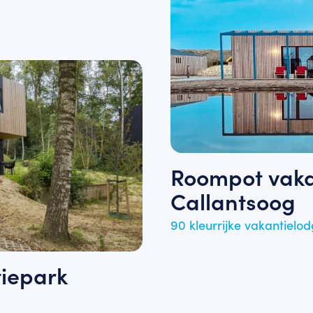
Roompot vaka
Callantsoog
90 kleurrijke vakantielo
iepark