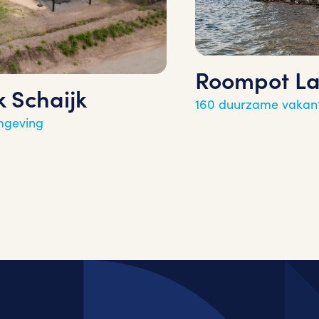
Roompot Lak
 Schaijk
160 duurzame vakant
mgeving