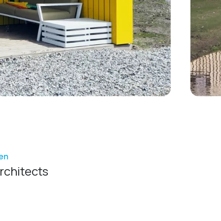
ten
rchitects