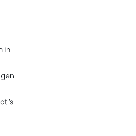
n in
iggen
t ’s