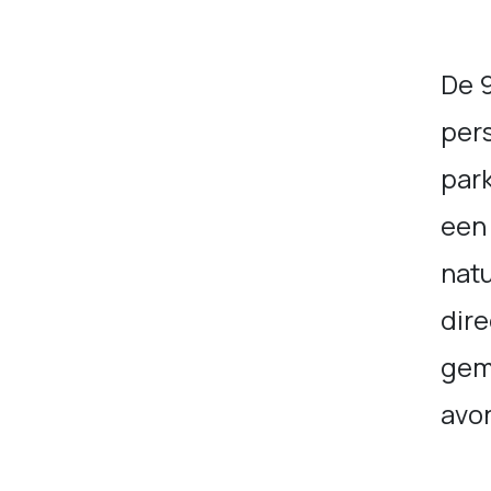
De 9
per
park
een 
natu
dire
gema
avon