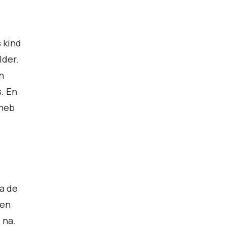
s kind
lder.
n
s. En
 heb
na de
een
 na.