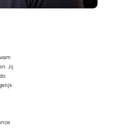
jkwam
n. Jij
nds
elijk:
onze