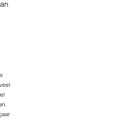
van
is
 veel
el
an.
jaar