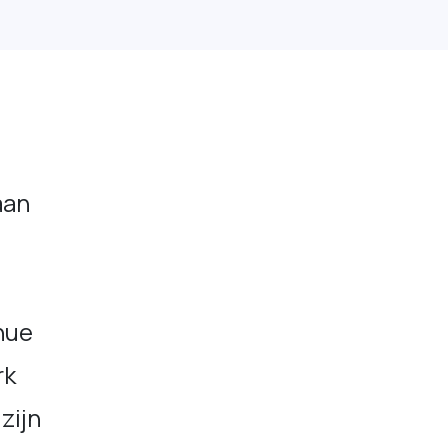
aan
nue
rk
zijn