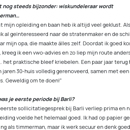
t nog steeds bijzonder: wiskundeleraar wordt
erman…
t mijn opleiding en baan heb ik altijd veel geklust. Al
ik al geïnteresseerd naar de stratenmaker en de schi
ar mijn opa, die maakte álles zelf. Doordat ik goed ko
, kreeg ik een vwo-advies en zo liep mijn route ander
 het praktische bleef kriebelen. Een paar jaar terug
n jaren 30-huis volledig gerenoveerd, samen met een
s. Geweldig om te doen!”
as je eerste periode bij Barli?
 eerste sollicitatiegesprek bij Barli verliep prima en 
eiding voelde het helemaal goed. Ik had op papier g
ing als timmerman, maar ik werk secuur en denk goed