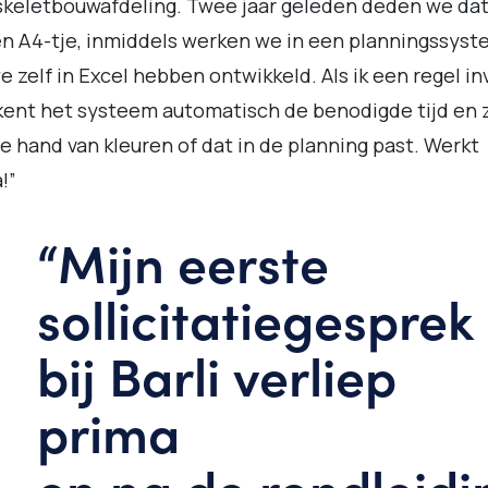
keletbouwafdeling. Twee jaar geleden deden we da
n A4-tje, inmiddels werken we in een planningssys
e zelf in Excel hebben ontwikkeld. Als ik een regel in
ent het systeem automatisch de benodigde tijd en z
e hand van kleuren of dat in de planning past. Werkt
!”
“Mijn eerste
sollicitatiegesprek
bij Barli verliep
prima
en na de rondleidi