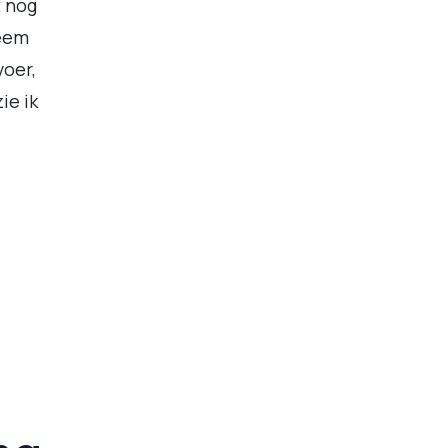
t nog
teem
voer,
ie ik
ng