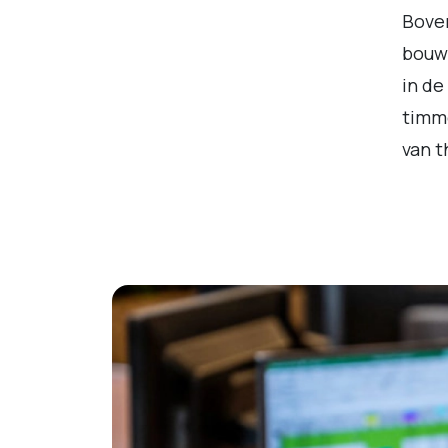
Boven
bouwv
in de
timme
van t