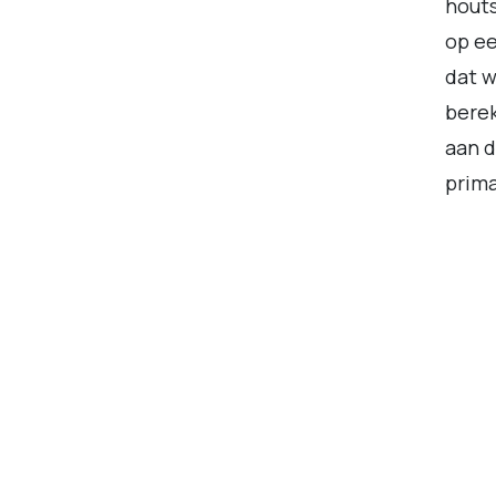
houts
op ee
dat w
berek
aan d
prima