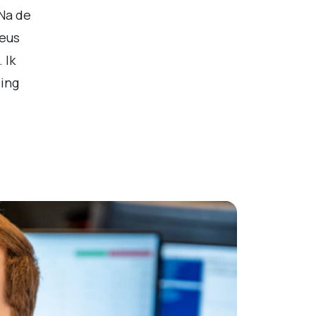
 Na de
neus
 Ik
ing