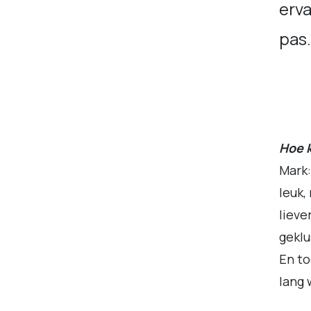
erva
pas
Hoe k
Mark:
leuk,
lieve
geklu
En to
lang 