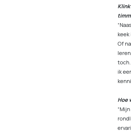
Klink
timm
“Naas
keek 
Of na
leren
toch…
ik ee
kenni
Hoe w
“Mijn
rondl
ervar