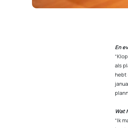
En ev
“Klop
als p
hebt 
janua
plann
Wat h
“Ik m