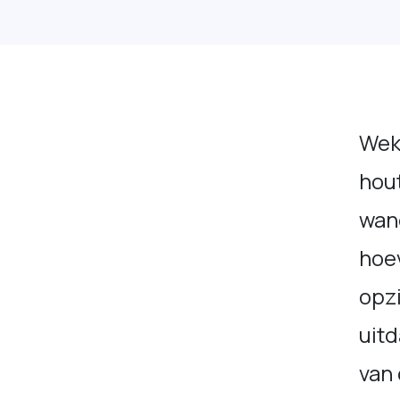
Wek
hou
wan
hoev
opzi
uitd
van 