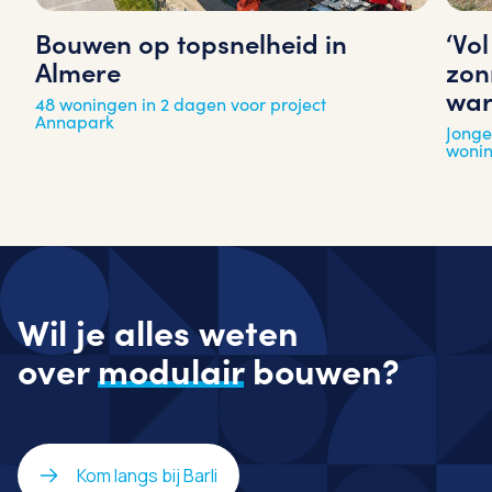
‘Vo
Bouwen op topsnelheid in
zon
Almere
war
48 woningen in 2 dagen voor project
Annapark
Jonge
woni
Wil je alles weten
over
modulair
bouwen?
Kom langs bij Barli