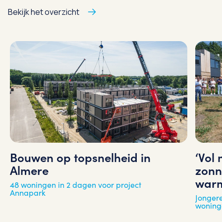
Bekijk het overzicht
‘Vol
Bouwen op topsnelheid in
zonn
Almere
warm
48 woningen in 2 dagen voor project
Annapark
Jongere
woning