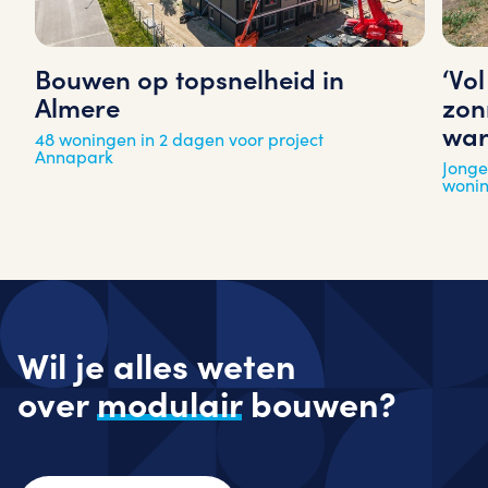
‘Vo
Bouwen op topsnelheid in
zon
Almere
war
48 woningen in 2 dagen voor project
Annapark
Jonge
woni
Wil je alles weten
over
modulair
bouwen?