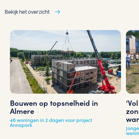
Bekijk het overzicht
‘Vo
Bouwen op topsnelheid in
zon
Almere
war
48 woningen in 2 dagen voor project
Annapark
Jonge
woni