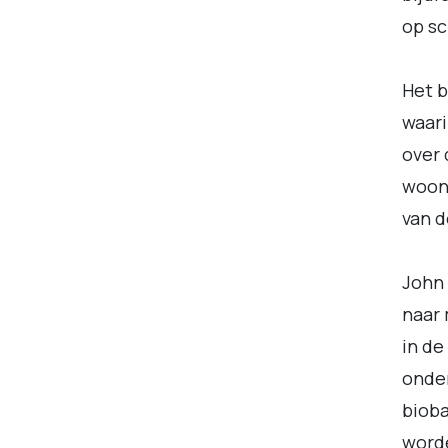
op sc
Het b
waari
over 
woond
van d
John 
naar
in de
onde
bioba
word