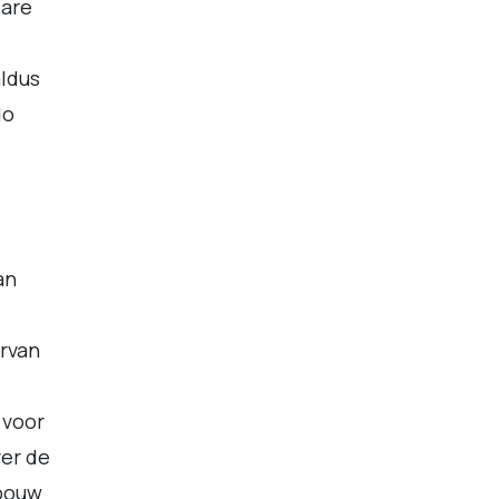
bare
aldus
do
an
rvan
 voor
ver de
gbouw