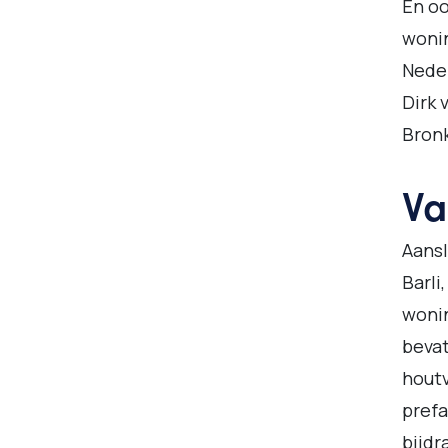
En oo
wonin
Neder
Dirk 
Bronk
Va
Aansl
Barli
woni
bevat
houtv
prefa
bijd