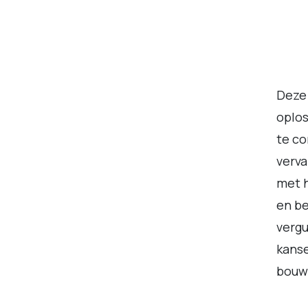
Deze 
oplos
te co
verva
met h
en be
vergu
kanse
bouw