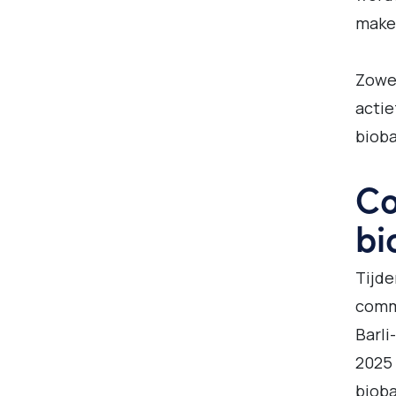
make
Zowel
actie
biob
Co
bi
Tijde
commi
Barli
2025 
bioba