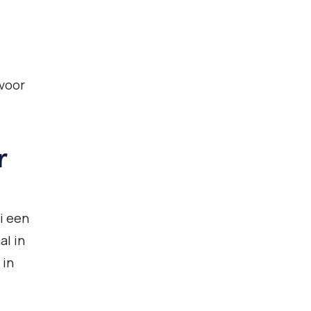
 voor
r
i een
al in
 in