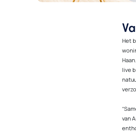
Va
Het b
wonin
Haan.
live 
natuu
verz
“Sam
van A
entho