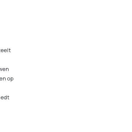
teelt
uwen
gen op
iedt