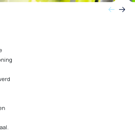
e
oning
werd
en
aal.