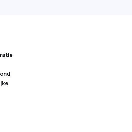
ratie
tond
ijke