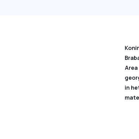
Koni
Brab
Area
geor
in he
mater