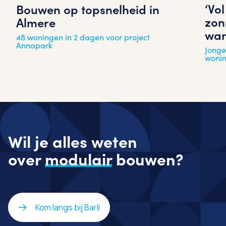
‘Vo
Bouwen op topsnelheid in
zon
Almere
war
48 woningen in 2 dagen voor project
Annapark
Jonge
woni
Wil je alles weten
over
modulair
bouwen?
Kom langs bij Barli