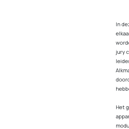
In d
elkaa
worde
jury 
leide
Alkma
dooro
hebbe
Het 
appar
modul