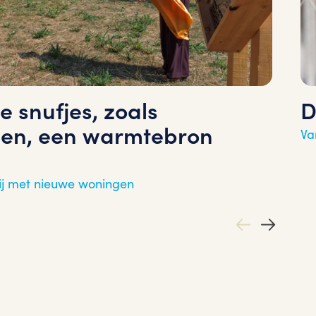
e snufjes, zoals
D
en, een warmtebron
Va
ij met nieuwe woningen