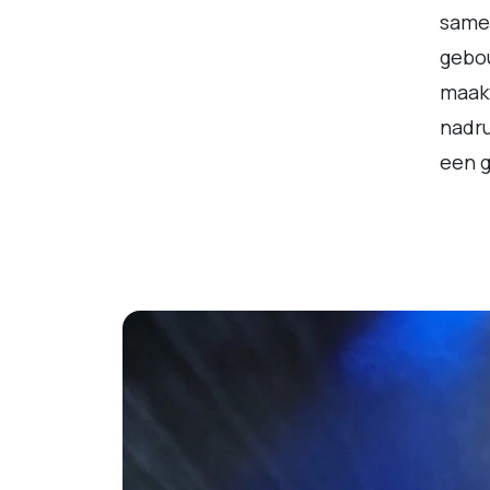
same
gebou
maakt
nadr
een g