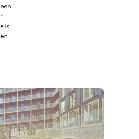
 een
r
e is
en,