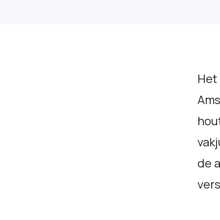
Het
Ams
hou
vakj
de a
vers