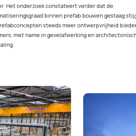
r. Het onderzoek constateert verder dat de
atiseringsgraad binnen prefab bouwen gestaag stij
prefabconcepten steeds meer ontwerpvrijheid biede
ers, met name in gevelafwerking en architectonisc
raling.