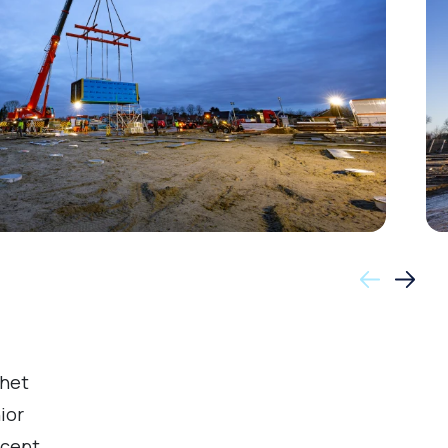
 het
ior
ncept