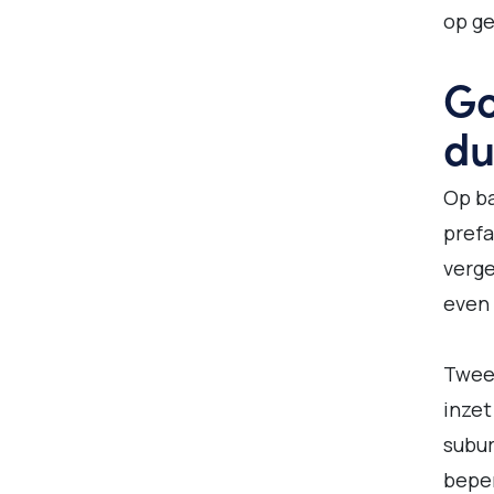
op ge
Go
du
Op ba
prefa
verge
even 
Twee
inzet
subur
beper