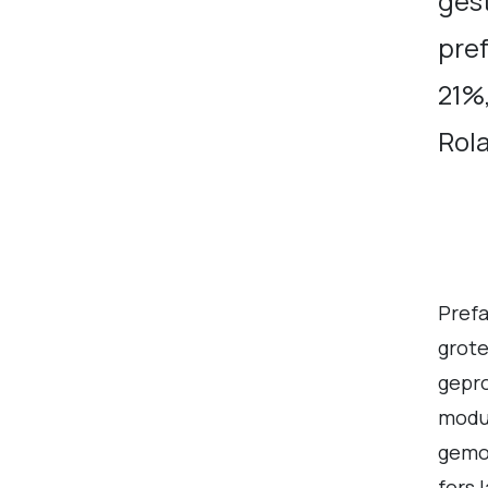
gest
pre
21%,
Rola
Pref
grote
gepro
modul
gemon
fors 