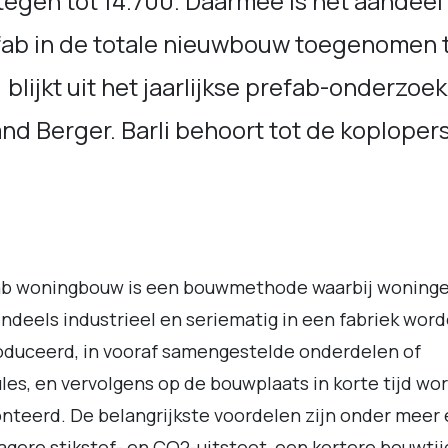
egen tot 14.700. Daarmee is het aandeel
fab in de totale nieuwbouw toegenomen 
 blijkt uit het jaarlijkse prefab-onderzoek
nd Berger. Barli behoort tot de koploper
ab woningbouw is een bouwmethode waarbij woning
ndeels industrieel en seriematig in een fabriek wor
duceerd, in vooraf samengestelde onderdelen of
es, en vervolgens op de bouwplaats in korte tijd wo
teerd. De belangrijkste voordelen zijn onder meer
lagere stikstof- en CO2-uitstoot, een kortere bouwtij