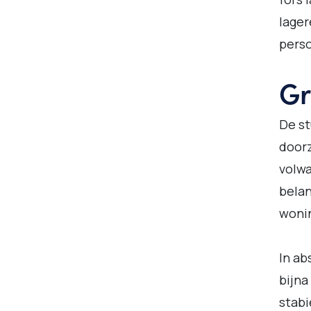
lager
perso
Gr
De st
doorz
volw
belan
woni
In ab
bijna
stabi