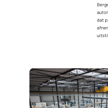
Berge
autom
dat 
afnem
uitst