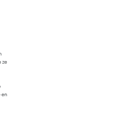
n
n ze
e
e en