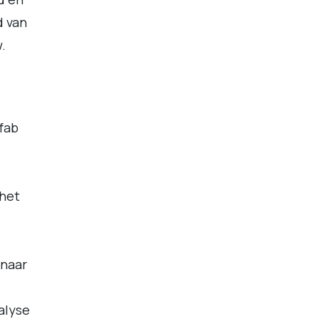
d van
.
efab
 het
 naar
alyse