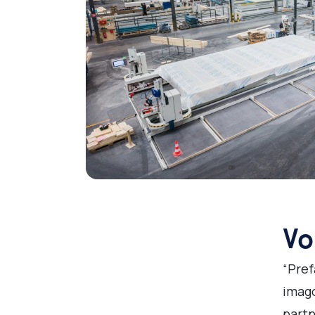
Vo
“Pref
imago
partn