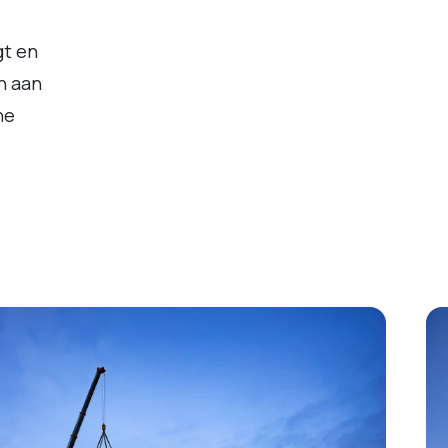
gt en
n aan
he