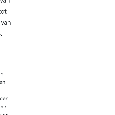
 van
tot
 van
s.
en
den
rden
 een
d en