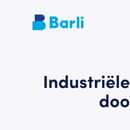
Industriël
door