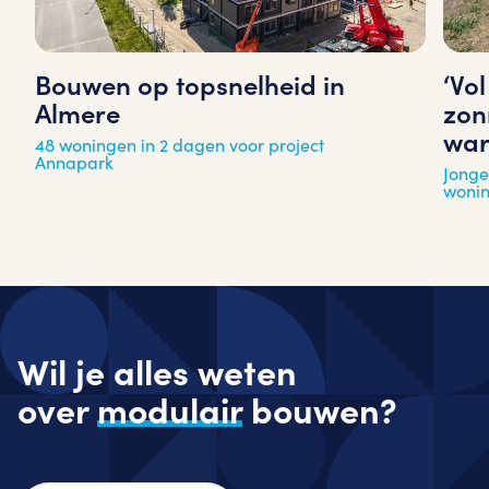
‘Vo
Bouwen op topsnelheid in
zon
Almere
war
48 woningen in 2 dagen voor project
Annapark
Jonge
woni
Wil je alles weten
over
modulair
bouwen?