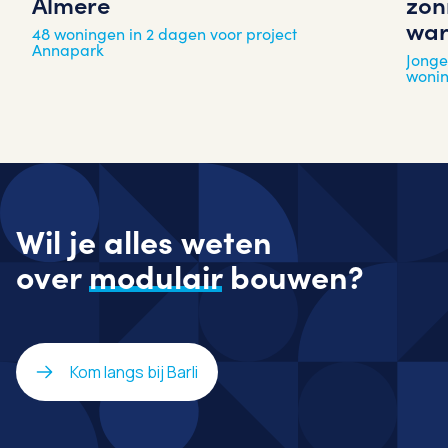
zon
Almere
war
48 woningen in 2 dagen voor project
Annapark
Jonge
woni
Wil je alles weten
over
modulair
bouwen?
Kom langs bij Barli