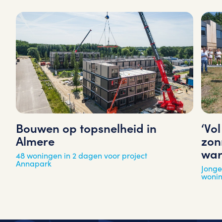
‘Vo
Bouwen op topsnelheid in
zon
Almere
war
48 woningen in 2 dagen voor project
Annapark
Jonge
woni