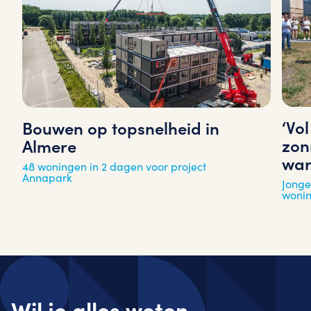
‘Vo
Bouwen op topsnelheid in
zon
Almere
war
48 woningen in 2 dagen voor project
Annapark
Jonge
woni
Wil je alles weten