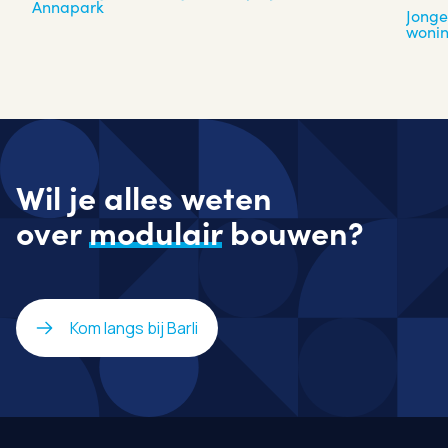
Annapark
Jonge
woni
Wil je alles weten
over
modulair
bouwen?
Kom langs bij Barli