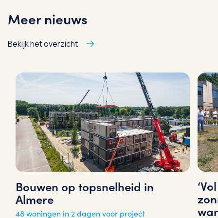
Meer nieuws
Bekijk het overzicht
‘Vo
Bouwen op topsnelheid in
zon
Almere
war
48 woningen in 2 dagen voor project