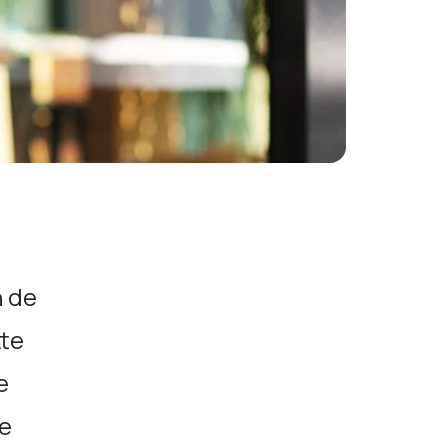
n de
tte
e
te