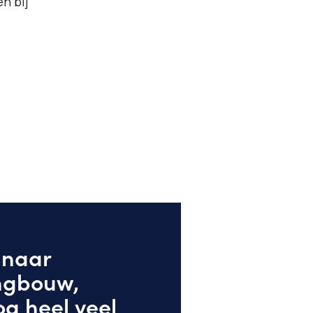
n bij
g naar
ngbouw,
og heel veel