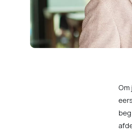
Om j
eers
begi
afde