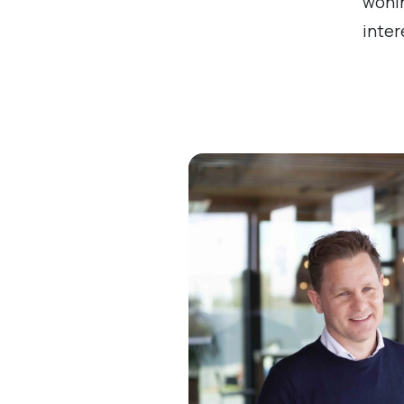
wonin
inte