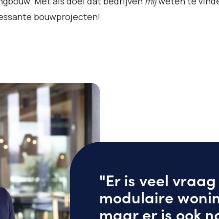
gbouw. Met als doel dat bedrijven
míj
weten te vinde
ressante bouwprojecten!
"Er is veel vraa
modulaire woni
maar er is ook n