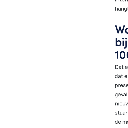
hangt
Wa
bi
10
Dat e
dat e
prese
geval 
nieu
staan
de mo