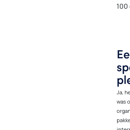
100 
Ee
sp
pl
Ja, h
was o
organ
pakk
inter