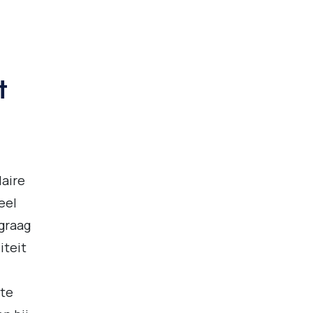
t
laire
eel
 graag
iteit
nte