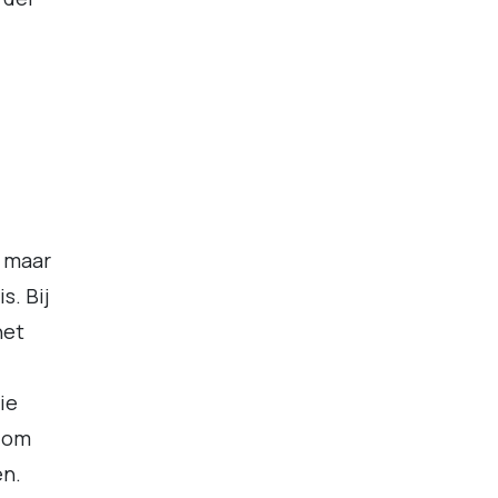
, maar
s. Bij
het
ie
m om
en.