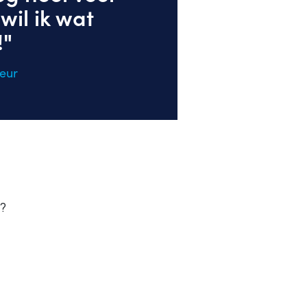
il ik wat
!"
seur
y?