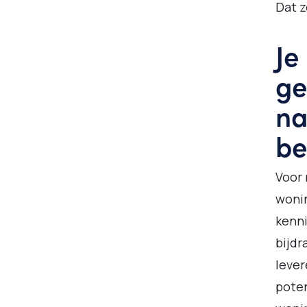
Dat z
Je
ge
na
be
Voor 
wonin
kenni
bijdr
lever
pote