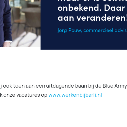
onbekend. Daar w
aan veranderen
Jorg Pouw, commercieel advi
ij ook toen aan een uitdagende baan bij de Blue Arm
k onze vacatures op
www.werkenbijbarli.nl